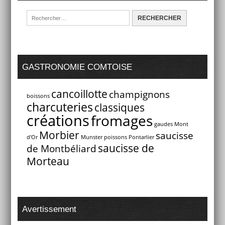
GASTRONOMIE COMTOISE
cancoillotte
champignons
boissons
charcuteries
classiques
créations
fromages
gaudes
Mont
Morbier
saucisse
d'Or
Munster
poissons
Pontarlier
saucisse de
de Montbéliard
Morteau
Avertissement