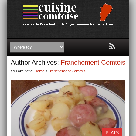
Author Archives:
Franchement Comtois
You are here:
Home
»
Franchement Comtois
PLATS