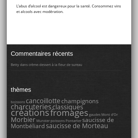
L’abus d’alcool est dangereux pour la santé. Consommez vins
et alcools avec modération.
Commentaires récents
Betty
dans
crème-dessert à la fleur de sureau
thèmes
cancoillotte
champignons
boissons
charcuteries
classiques
créations
fromages
gaudes
Mont d'Or
Morbier
saucisse de
Munster
poissons
Pontarlier
saucisse de Morteau
Montbéliard